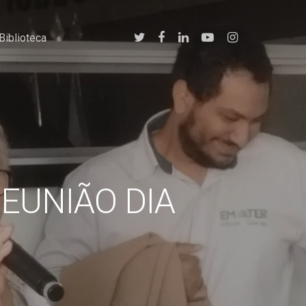
twitter
facebook
linkedin
youtube
instagram
Biblioteca
EUNIÃO DIA