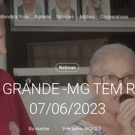
ntenda a Rota
Agenda
Notícias
Mídias
Cooperativas
Notícias
 GRANDE -MG TEM R
07/06/2023
By
master
9 de junho de 2023