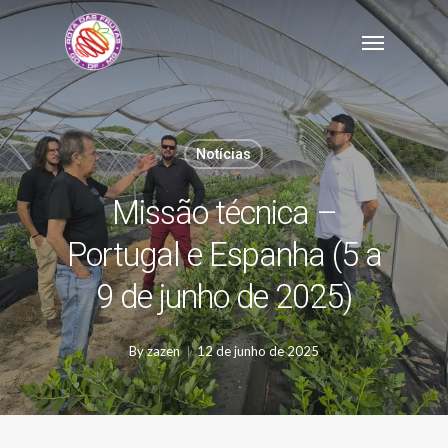
Skip
Menu
to
main
content
Notícias
Missão técnica –
Portugal e Espanha (5 a
9 de junho de 2025)
By
zazen
12 de junho de 2025