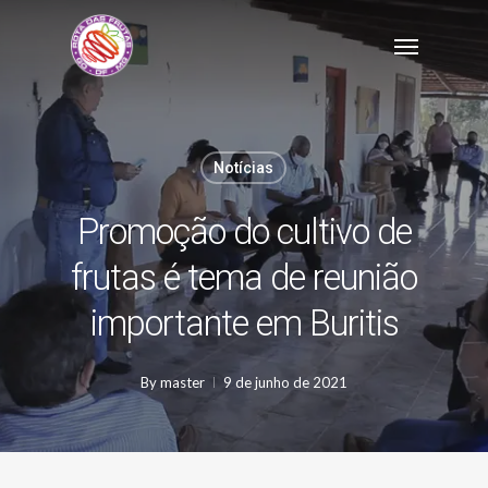
Skip
Menu
to
main
content
Notícias
Promoção do cultivo de
frutas é tema de reunião
importante em Buritis
By
master
9 de junho de 2021