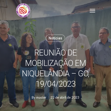
Skip
Menu
to
main
content
Notícias
REUNIÃO DE
MOBILIZAÇÃO EM
NIQUELÂNDIA – GO,
19/04/2023
By
master
22 de abril de 2023