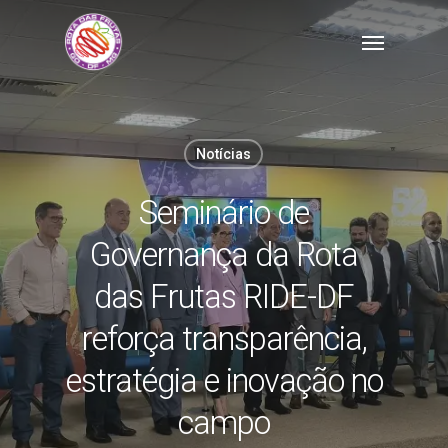
Skip
Menu
to
main
content
Notícias
Seminário de
Governança da Rota
das Frutas RIDE-DF
reforça transparência,
estratégia e inovação no
campo