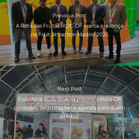
Previous Post
A Rota das Frutas RIDE-DF marca presença
na Fruit Attraction Madrid 2025
Next Post
ExpoAbra 2025: Brasília provou a Rota-DF
conexões, degustações e agenda para quem
produz