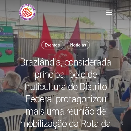
Skip
Menu
to
main
content
Eventos
Notícias
Brazlândia, considerada
principal polo de
fruticultura do Distrito
Federal protagonizou
mais uma reunião de
mobilização da Rota da