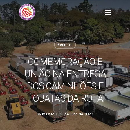
Skip
Menu
to
main
content
Eventos
COMEMORAÇÃO E
UNIÃO NA ENTREGA
DOS CAMINHÕES E
TOBATAS DA ROTA
By
master
26 de julho de 2022