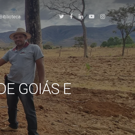
twitter
facebook
linkedin
youtube
instagram
Biblioteca
DE GOIÁS E