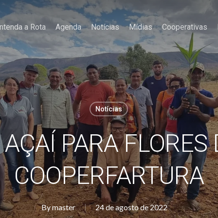
ntenda a Rota
Agenda
Notícias
Mídias
Cooperativas
Notícias
AÇAÍ PARA FLORES 
COOPERFARTURA
By
master
24 de agosto de 2022