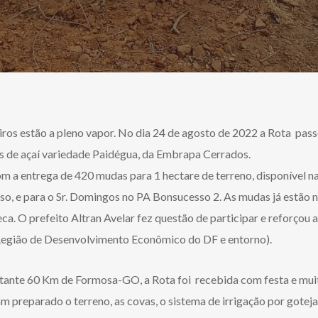
ros estão a pleno vapor. No dia 24 de agosto de 2022 a Rota pas
s de açaí variedade Paidégua, da Embrapa Cerrados.
 a entrega de 420 mudas para 1 hectare de terreno, disponível n
o, e para o Sr. Domingos no PA Bonsucesso 2. As mudas já estão n
seca. O prefeito Altran Avelar fez questão de participar e reforço
Região de Desenvolvimento Econômico do DF e entorno).
stante 60 Km de Formosa-GO, a Rota foi recebida com festa e muit
m preparado o terreno, as covas, o sistema de irrigação por gotej