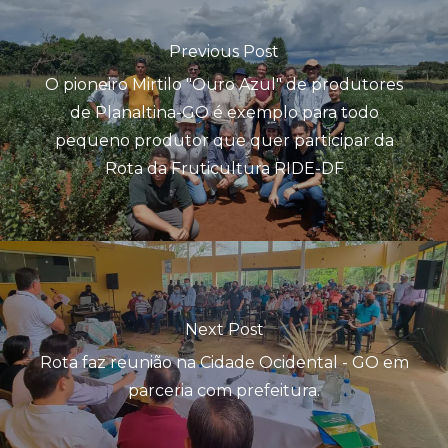
Previous Post
O pioneiro Mirtilo "Ouro Azul" de produtores
de Planaltina-GO é exemplo para todo
pequeno produtor que quer participar da
Rota da Fruticultura RIDE-DF
Next Post
Rota faz reunião na Cidade Ocidental - GO em
parceria com prefeitura.