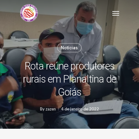
Skip
Menu
to
main
content
Notícias
Rota reúne produtores
rurais em Planaltina de
Goiás
By
zazen
4 de janeiro de 2022