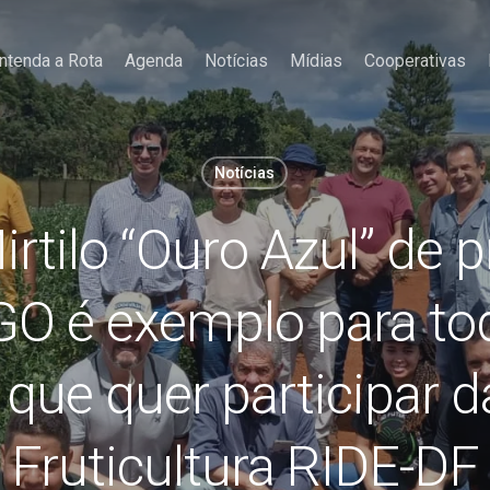
ntenda a Rota
Agenda
Notícias
Mídias
Cooperativas
Notícias
irtilo “Ouro Azul” de 
-GO é exemplo para t
 que quer participar d
Fruticultura RIDE-DF