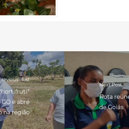
Previous Post
Next Post
"hortifruti"
Rota reúne
- GO e abre
de Goiás
o na região