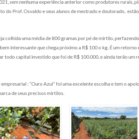
2021, sem nenhuma experiência anterior como produtores rurais, p
 do Prof. Osvaldo e seus alunos de mestrado e doutorado, estão i
eja colhida uma média de 800 gramas por pé de mirtilo, perfazendo
bem interessante que chega próximo a R$ 100 o kg. É um retorno es
r todo capital investido que foi de R$ 100.000, e ainda terão um
mpresarial : “Ouro Azul” foi uma excelente escolha e tem o apoi
arca de seus precisos mirtilos.