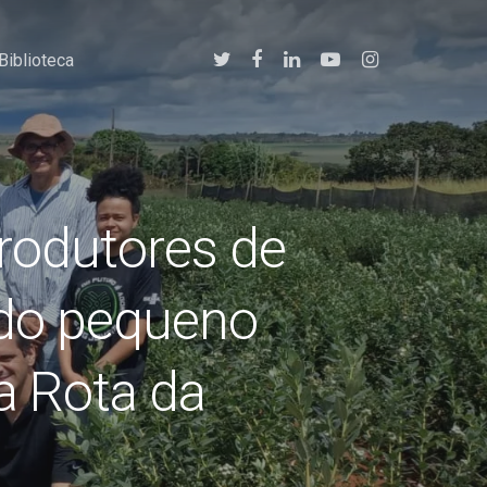
twitter
facebook
linkedin
youtube
instagram
Biblioteca
produtores de
odo pequeno
a Rota da