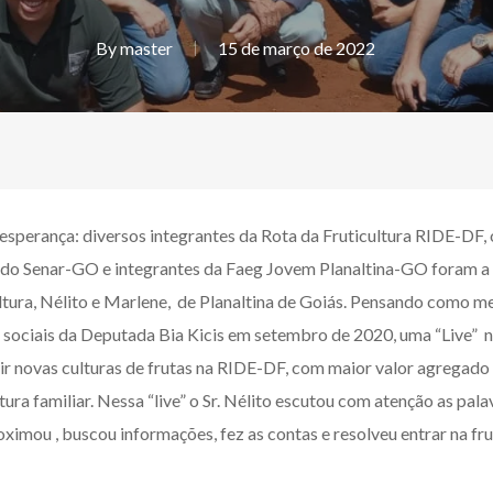
By
master
15 de março de 2022
e esperança: diversos integrantes da Rota da Fruticultura RIDE-D
 Senar-GO e integrantes da Faeg Jovem Planaltina-GO foram a c
ultura, Nélito e Marlene, de Planaltina de Goiás. Pensando como m
ociais da Deputada Bia Kicis em setembro de 2020, uma “Live” no
zir novas culturas de frutas na RIDE-DF, com maior valor agregado
ltura familiar. Nessa “live” o Sr. Nélito escutou com atenção as pa
mou , buscou informações, fez as contas e resolveu entrar na fruti