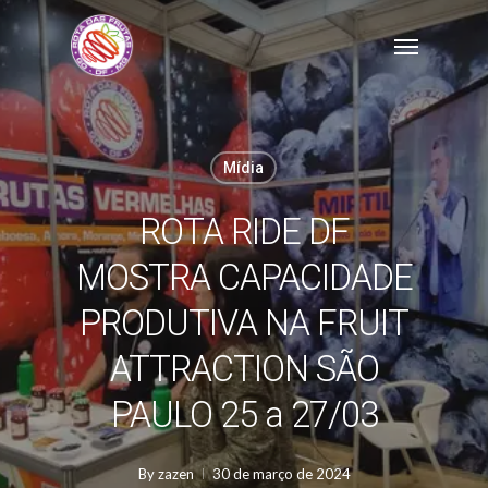
Skip
Menu
to
main
content
Mídia
ROTA RIDE DF
MOSTRA CAPACIDADE
PRODUTIVA NA FRUIT
ATTRACTION SÃO
PAULO 25 a 27/03
By
zazen
30 de março de 2024