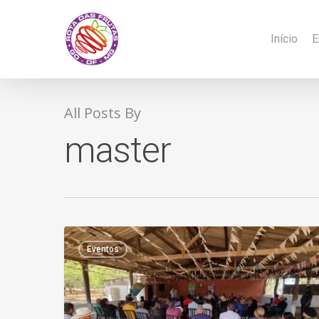
Skip
to
Início
E
main
content
All Posts By
master
Eventos