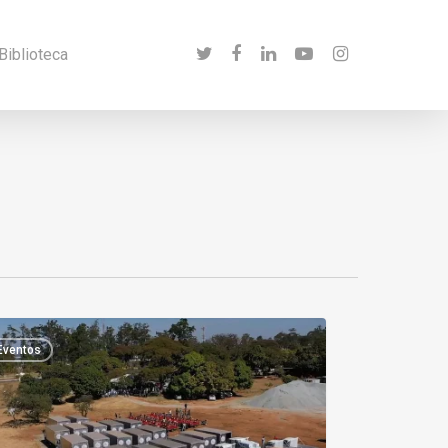
twitter
facebook
linkedin
youtube
instagram
Biblioteca
Eventos