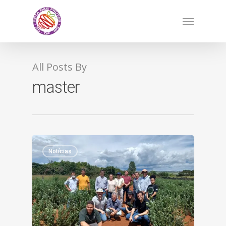
Skip
Menu
to
main
content
All Posts By
master
Notícias